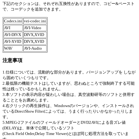
下記のセクションは、それぞれ互換性がありますので、コピー&ペースト
で、コーデックを追加できます。
Codecs.ini
vei-codec.ini
AVI
AVI-Video
AVI-DIVX
DIVX,XVID
AVI-XVID
DIVX,XVID
WAV
AVI-Audio
注意事項
1.仕様については、流動的な部分があります。バージョンアップを しなが
ら固めていくつもりです。
2.最低限の機能テストはしていますが、思わぬところで強制終了する可能
性は残っているかもしれません。
3.本ソフトの表示内容が疑わしい場合は、真空波動研等のソフトと併用す
ることとをお薦めします。
4.右クリックの再生操作は、Windowsのバージョンや、インストールされ
ているDirectShow Filterによっては、うまく行ったりいかなかったりしま
す。
5.MPEG-2ファイルのフィールドオーダーとDVD2AVIによる音ズレ値
(DELAY)は、単体で公開しているソフト
(Check Field Order,Delay Time Viewer)とほぼ同じ処理方法を取っていま