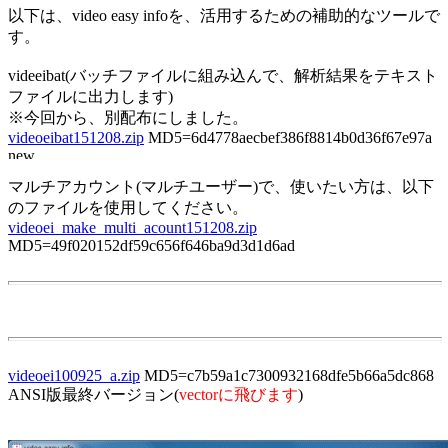
以下は、video easy infoを、活用するための補助的なツールで
す。
videeibat(バッチファイルに組み込んで、解析結果をテキスト
ファイルに出力します)
※今回から、別配布にしました。
videoeibat151208.zip
MD5=6d4778aecbef386f8814b0d36f67e97a
マルチアカウント(マルチユーザー)で、使いたい方は、以下
のファイルを使用してください。
videoei_make_multi_acount151208.zip
MD5=49f020152df59c656f646ba9d3d1d6ad
videoei100925_a.zip
MD5=c7b59a1c7300932168dfe5b66a5dc868
ANSI版最終バージョン(
vectorに飛びます
)