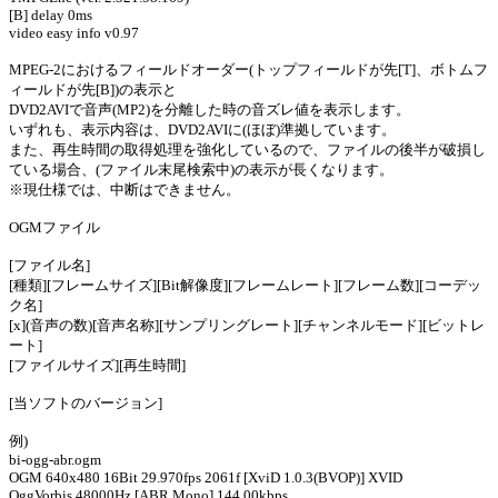
[B] delay 0ms
video easy info v0.97
MPEG-2におけるフィールドオーダー(トップフィールドが先[T]、ボトムフ
ィールドが先[B])の表示と
DVD2AVIで音声(MP2)を分離した時の音ズレ値を表示します。
いずれも、表示内容は、DVD2AVIに(ほぼ)準拠しています。
また、再生時間の取得処理を強化しているので、ファイルの後半が破損し
ている場合、(ファイル末尾検索中)の表示が長くなります。
※現仕様では、中断はできません。
OGMファイル
[ファイル名]
[種類][フレームサイズ][Bit解像度][フレームレート][フレーム数][コーデッ
ク名]
[x](音声の数)[音声名称][サンプリングレート][チャンネルモード][ビットレ
ート]
[ファイルサイズ][再生時間]
[当ソフトのバージョン]
例)
bi-ogg-abr.ogm
OGM 640x480 16Bit 29.970fps 2061f [XviD 1.0.3(BVOP)] XVID
OggVorbis 48000Hz [ABR Mono] 144.00kbps