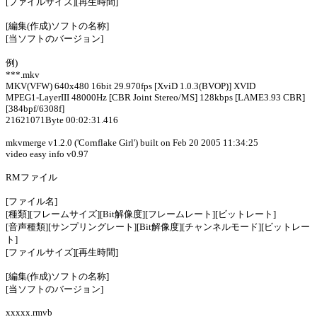
[ファイルサイズ][再生時間]
[編集(作成)ソフトの名称]
[当ソフトのバージョン]
例)
***.mkv
MKV(VFW) 640x480 16bit 29.970fps [XviD 1.0.3(BVOP)] XVID
MPEG1-LayerIII 48000Hz [CBR Joint Stereo/MS] 128kbps [LAME3.93 CBR]
[384bpf/6308f]
21621071Byte 00:02:31.416
mkvmerge v1.2.0 ('Cornflake Girl') built on Feb 20 2005 11:34:25
video easy info v0.97
RMファイル
[ファイル名]
[種類][フレームサイズ][Bit解像度][フレームレート][ビットレート]
[音声種類][サンプリングレート][Bit解像度][チャンネルモード][ビットレー
ト]
[ファイルサイズ][再生時間]
[編集(作成)ソフトの名称]
[当ソフトのバージョン]
xxxxx.rmvb