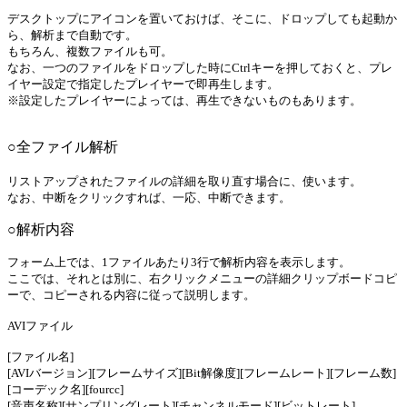
デスクトップにアイコンを置いておけば、そこに、ドロップしても起動か
ら、解析まで自動です。
もちろん、複数ファイルも可。
なお、一つのファイルをドロップした時にCtrlキーを押しておくと、プレ
イヤー設定で指定したプレイヤーで即再生します。
※設定したプレイヤーによっては、再生できないものもあります。
○全ファイル解析
リストアップされたファイルの詳細を取り直す場合に、使います。
なお、中断をクリックすれば、一応、中断できます。
○解析内容
フォーム上では、1ファイルあたり3行で解析内容を表示します。
ここでは、それとは別に、右クリックメニューの詳細クリップボードコピ
ーで、コピーされる内容に従って説明します。
AVIファイル
[ファイル名]
[AVIバージョン][フレームサイズ][Bit解像度][フレームレート][フレーム数]
[コーデック名][fourcc]
[音声名称][サンプリングレート][チャンネルモード][ビットレート]