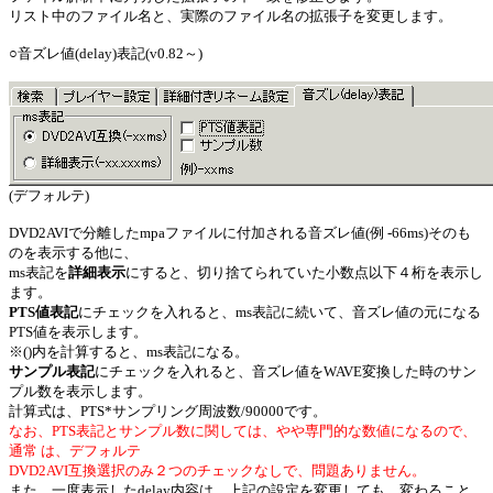
リスト中のファイル名と、実際のファイル名の拡張子を変更します。
○音ズレ値(delay)表記(v0.82～)
(デフォルテ)
DVD2AVIで分離したmpaファイルに付加される音ズレ値(例 -66ms)そのも
のを表示する他に、
ms表記を
詳細表示
にすると、切り捨てられていた小数点以下４桁を表示し
ます。
PTS値表記
にチェックを入れると、ms表記に続いて、音ズレ値の元になる
PTS値を表示します。
※()内を計算すると、ms表記になる。
サンプル表記
にチェックを入れると、音ズレ値をWAVE変換した時のサン
プル数を表示します。
計算式は、PTS*サンプリング周波数/90000です。
なお、PTS表記とサンプル数に関しては、やや専門的な数値になるので、
通常 は、デフォルテ
DVD2AVI互換選択のみ２つのチェックなしで、問題ありません。
また、一度表示したdelay内容は、上記の設定を変更しても、変わること