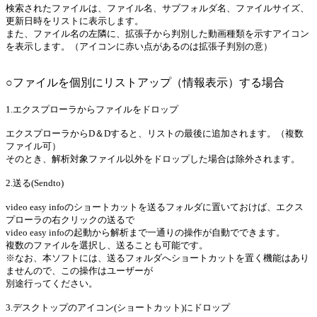
検索されたファイルは、ファイル名、サブフォルダ名、ファイルサイズ、
更新日時をリストに表示します。
また、ファイル名の左隣に、拡張子から判別した動画種類を示すアイコン
を表示します。（アイコンに赤い点があるのは拡張子判別の意）
○ファイルを個別にリストアップ（情報表示）する場合
1.エクスプローラからファイルをドロップ
エクスプローラからD＆Dすると、リストの最後に追加されます。（複数
ファイル可）
そのとき、解析対象ファイル以外をドロップした場合は除外されます。
2.送る(Sendto)
video easy infoのショートカットを送るフォルダに置いておけば、エクス
プローラの右クリックの送るで
video easy infoの起動から解析まで一通りの操作が自動でできます。
複数のファイルを選択し、送ることも可能です。
※なお、本ソフトには、送るフォルダへショートカットを置く機能はあり
ませんので、この操作はユーザーが
別途行ってください。
3.デスクトップのアイコン(ショートカット)にドロップ