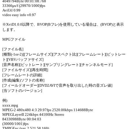
4049794Byte 00:01:08.768
33366μs/f (29970/1000)fps
AviUtl 0.99
video easy info v0.97
※XviD1.0.0以降で、BVOP(Bフレ)を使用している場合は、(BVOP)と表示
します。
MPGファイル
[ファイル名]
[種類(-1or-2)][フレームサイズ][アスペクト比][フレームレート][ビットレー
ト][VBVバッファサイズ]
[音声名称][ビットレート][サンプリングレート][チャンネルモード]
[ファイルサイズ][再生時間]
[フレームレートの詳細]
[作成(編集)ソフトの名称]
[フィールドオーダー][DVD2AVIで音声を取り出した時の音ズレ値]
[当ソフトのバージョン]
例)
xxxx.mpg
MPEG-2 480x480 4:3 29.97fps 2520.00kbps 114688Byte
MPEGLayerII 224kbps 44100Hz Stereo
84330988Byte 00:04:03
(30000/1001)fps
TMPGEnc (ver. 2.521.58.169)