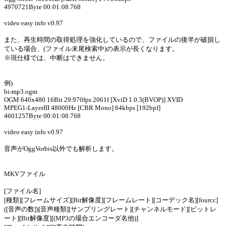
4970721Byte 00:01:08.768
video easy info v0.97
また、再生時間の取得処理を強化しているので、ファイルの後半が破損し
ている場合、(ファイル末尾検索中)の表示が長くなります。
※現仕様では、中断はできません。
例)
bi-mp3.ogm
OGM 640x480 16Bit 29.970fps 2061f [XviD 1.0.3(BVOP)] XVID
MPEG1-LayerIII 48000Hz [CBR Mono] 64kbps [192bpf]
4601257Byte 00:01:08.768
video easy info v0.97
音声がOggVorbis以外でも解析します。
MKVファイル
[ファイル名]
[種類][フレームサイズ][Bit解像度][フレームレート][コーデック名][fourcc]
([音声の数])[音声種類][サンプリングレート][チャンネルモード][ビットレ
ート][Bit解像度][(MP3の場合エンコーダ名他)]