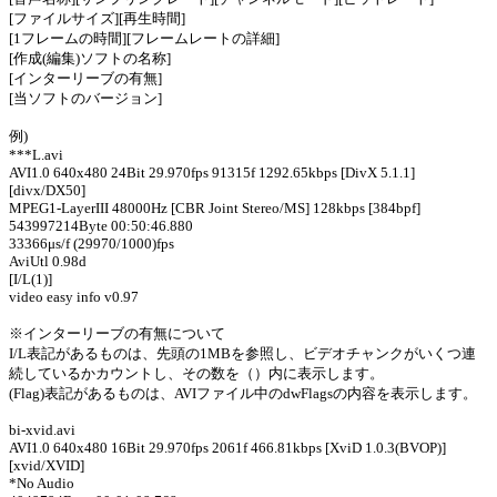
[ファイルサイズ][再生時間]
[1フレームの時間][フレームレートの詳細]
[作成(編集)ソフトの名称]
[インターリーブの有無]
[当ソフトのバージョン]
例)
***L.avi
AVI1.0 640x480 24Bit 29.970fps 91315f 1292.65kbps [DivX 5.1.1]
[divx/DX50]
MPEG1-LayerIII 48000Hz [CBR Joint Stereo/MS] 128kbps [384bpf]
543997214Byte 00:50:46.880
33366μs/f (29970/1000)fps
AviUtl 0.98d
[I/L(1)]
video easy info v0.97
※インターリーブの有無について
I/L表記があるものは、先頭の1MBを参照し、ビデオチャンクがいくつ連
続しているかカウントし、その数を（）内に表示します。
(Flag)表記があるものは、AVIファイル中のdwFlagsの内容を表示します。
bi-xvid.avi
AVI1.0 640x480 16Bit 29.970fps 2061f 466.81kbps [XviD 1.0.3(BVOP)]
[xvid/XVID]
*No Audio