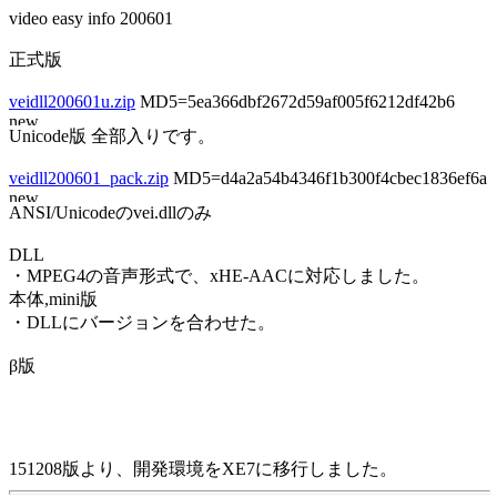
video easy info 200601
正式版
veidll200601u.zip
MD5=5ea366dbf2672d59af005f6212df42b6
Unicode版 全部入りです。
veidll200601_pack.zip
MD5=d4a2a54b4346f1b300f4cbec1836ef6a
ANSI/Unicodeのvei.dllのみ
DLL
・MPEG4の音声形式で、xHE-AACに対応しました。
本体,mini版
・DLLにバージョンを合わせた。
β版
151208版より、開発環境をXE7に移行しました。