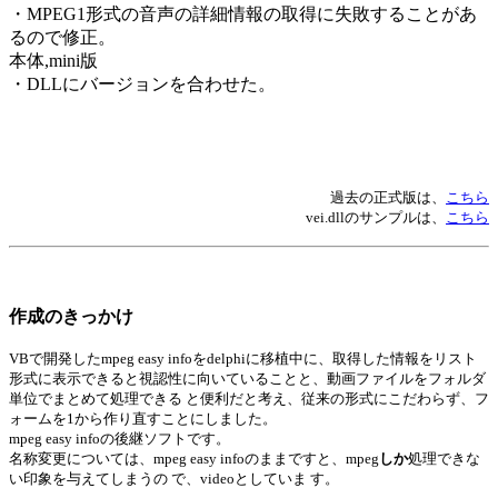
・MPEG1形式の音声の詳細情報の取得に失敗することがあ
るので修正。
本体,mini版
・DLLにバージョンを合わせた。
過去の正式版は、
こちら
vei.dllのサンプルは、
こちら
作成のきっかけ
VBで開発したmpeg easy infoをdelphiに移植中に、取得した情報をリスト
形式に表示できると視認性に向いていることと、動画ファイルをフォルダ
単位でまとめて処理できる と便利だと考え、従来の形式にこだわらず、フ
ォームを1から作り直すことにしました。
mpeg easy infoの後継ソフトです。
名称変更については、mpeg easy infoのままですと、mpeg
しか
処理できな
い印象を与えてしまうの で、videoとしていま す。