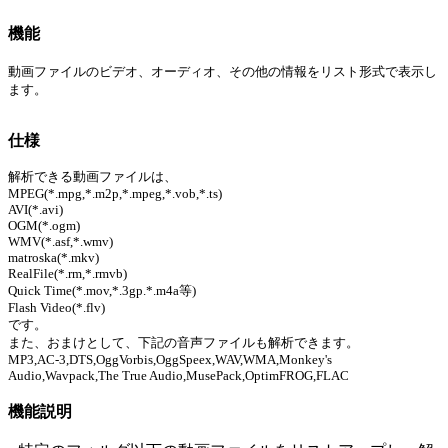
機能
動画ファイルのビデオ、オーディオ、その他の情報をリスト形式で表示し
ます。
仕様
解析できる動画ファイルは、
MPEG(*.mpg,*.m2p,*.mpeg,*.vob,*.ts)
AVI(*.avi)
OGM(*.ogm)
WMV(*.asf,*.wmv)
matroska(*.mkv)
RealFile(*.rm,*.rmvb)
Quick Time(*.mov,*.3gp.*.m4a等)
Flash Video(*.flv)
です。
また、おまけとして、下記の音声ファイルも解析できます。
MP3,AC-3,DTS,OggVorbis,OggSpeex,WAV,WMA,Monkey's
Audio,Wavpack,The True Audio,MusePack,OptimFROG,FLAC
機能説明